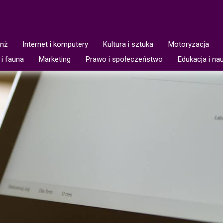
anż
Internet i komputery
Kultura i sztuka
Motoryzacja
 i fauna
Marketing
Prawo i społeczeństwo
Edukacja i na