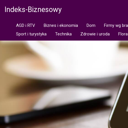
Indeks-Biznesowy
AGD i RTV
Biznes i ekonomia
Dom
Firmy wg br
Sport i turystyka
Technika
Zdrowie i uroda
Flora