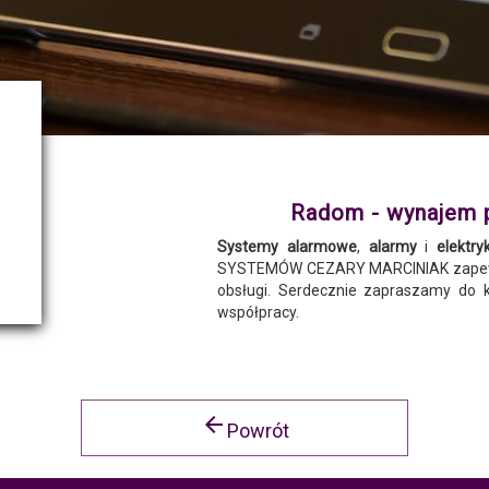
Radom - wynajem
Systemy alarmowe
,
alarmy
i
elektry
SYSTEMÓW CEZARY MARCINIAK zapewni
obsługi. Serdecznie zapraszamy do 
współpracy.
arrow_back
Powrót