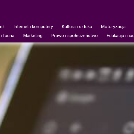
anż
Internet i komputery
Kultura i sztuka
Motoryzacja
 i fauna
Marketing
Prawo i społeczeństwo
Edukacja i na