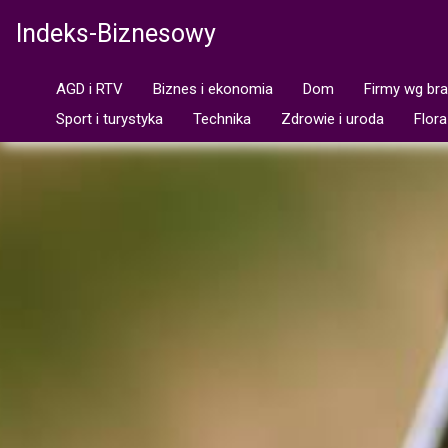
Indeks-Biznesowy
AGD i RTV
Biznes i ekonomia
Dom
Firmy wg br
Sport i turystyka
Technika
Zdrowie i uroda
Flora