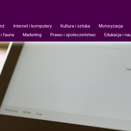
anż
Internet i komputery
Kultura i sztuka
Motoryzacja
 i fauna
Marketing
Prawo i społeczeństwo
Edukacja i na