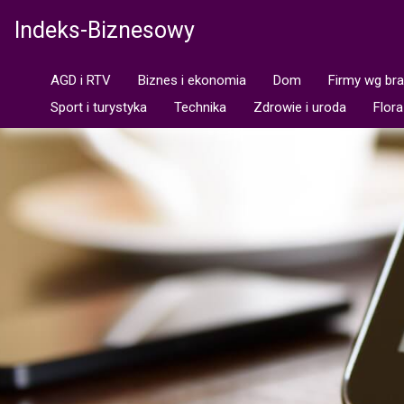
Indeks-Biznesowy
AGD i RTV
Biznes i ekonomia
Dom
Firmy wg br
Sport i turystyka
Technika
Zdrowie i uroda
Flora