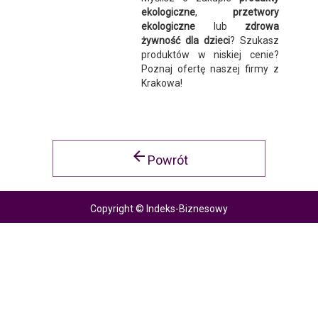
ekologiczne
,
przetwory
ekologiczne
lub
zdrowa
żywność dla dzieci
? Szukasz
produktów w niskiej cenie?
Poznaj ofertę naszej firmy z
Krakowa!
arrow_back
Powrót
Copyright © Indeks-Biznesowy