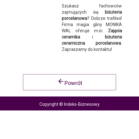
Szukasz fachowców
zajmujących się
biżuteria
porcelanowa
? Dobrze trafiłeś!
Firma magia gliny MONIKA
WAL oferuje m.in.
Zajęcia
ceramika
i
biżuteria
ceramiczna porcelanowa
.
Zapraszamy do kontaktu!
arrow_back
Powrót
Copyright © Indeks-Biznesowy