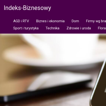
Indeks-Biznesowy
AGD i RTV
Biznes i ekonomia
Dom
Firmy wg br
Sport i turystyka
Technika
Zdrowie i uroda
Flora