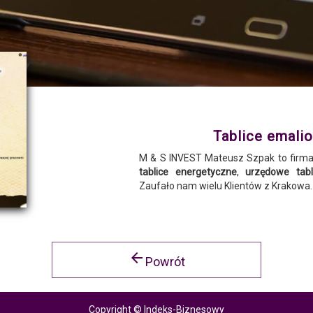
Tablice emali
M & S INVEST Mateusz Szpak to firma
tablice energetyczne
,
urzędowe tab
Zaufało nam wielu Klientów z Krakowa.
arrow_back
Powrót
Copyright © Indeks-Biznesowy