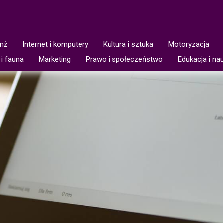
anż
Internet i komputery
Kultura i sztuka
Motoryzacja
 i fauna
Marketing
Prawo i społeczeństwo
Edukacja i na