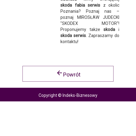
skoda fabia serwis
z okolic
Poznania? Poznaj nas –
poznaj MIROSŁAW JUDECKI
"SKODEX MOTOR"!
Proponujemy także
skoda
i
skoda serwis
. Zapraszamy do
kontaktu!
arrow_back
Powrót
Copyright © Indeks-Biznesowy