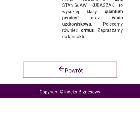
STANISŁAW KUBASZAK to
wysokiej klasy
quantum
pendant
oraz
woda
uzdrowiskowa
. Polecamy
również
ormus
. Zapraszamy
do kontaktu!
arrow_back
Powrót
Copyright © Indeks-Biznesowy