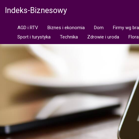
Indeks-Biznesowy
AGD i RTV
Biznes i ekonomia
Dom
Firmy wg br
Sport i turystyka
Technika
Zdrowie i uroda
Flora