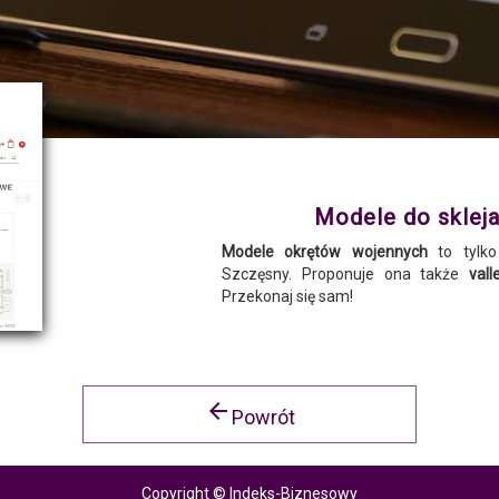
Modele do skleja
Modele okrętów wojennych
to tylko
Szczęsny. Proponuje ona także
val
Przekonaj się sam!
arrow_back
Powrót
Copyright © Indeks-Biznesowy