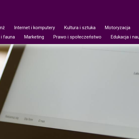
anż
Internet i komputery
Kultura i sztuka
Motoryzacja
 i fauna
Marketing
Prawo i społeczeństwo
Edukacja i na