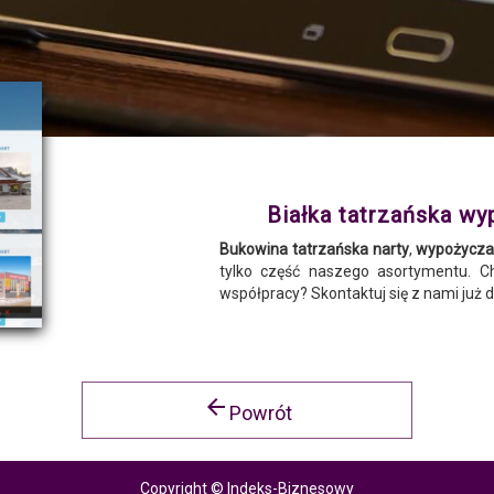
Białka tatrzańska wy
Bukowina tatrzańska narty
,
wypożyczal
tylko część naszego asortymentu. C
współpracy? Skontaktuj się z nami już d
arrow_back
Powrót
Copyright © Indeks-Biznesowy