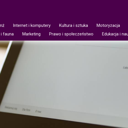
anż
Internet i komputery
Kultura i sztuka
Motoryzacja
 i fauna
Marketing
Prawo i społeczeństwo
Edukacja i na