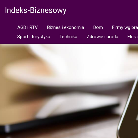
Indeks-Biznesowy
AGD i RTV
Biznes i ekonomia
Dom
Firmy wg br
Sport i turystyka
Technika
Zdrowie i uroda
Flora