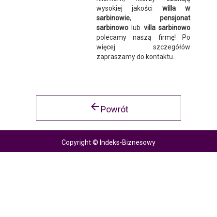
wysokiej jakości
willa w
sarbinowie
,
pensjonat
sarbinowo
lub
villa sarbinowo
polecamy naszą firmę! Po
więcej szczegółów
zapraszamy do kontaktu.
arrow_back
Powrót
Copyright © Indeks-Biznesowy