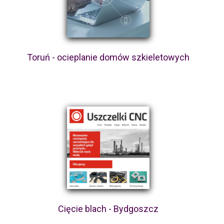
Toruń - ocieplanie domów szkieletowych
Cięcie blach - Bydgoszcz