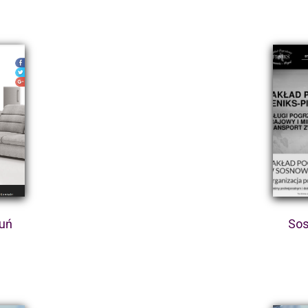
ruń
Sos