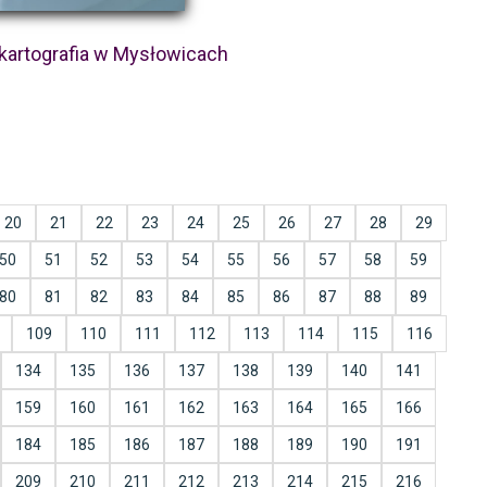
 kartografia w Mysłowicach
20
21
22
23
24
25
26
27
28
29
50
51
52
53
54
55
56
57
58
59
80
81
82
83
84
85
86
87
88
89
109
110
111
112
113
114
115
116
134
135
136
137
138
139
140
141
159
160
161
162
163
164
165
166
184
185
186
187
188
189
190
191
209
210
211
212
213
214
215
216