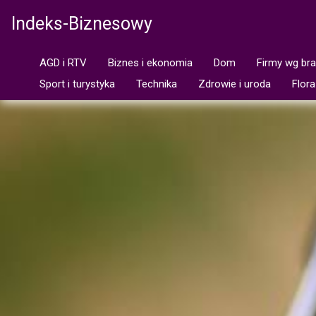
Indeks-Biznesowy
AGD i RTV
Biznes i ekonomia
Dom
Firmy wg br
Sport i turystyka
Technika
Zdrowie i uroda
Flora