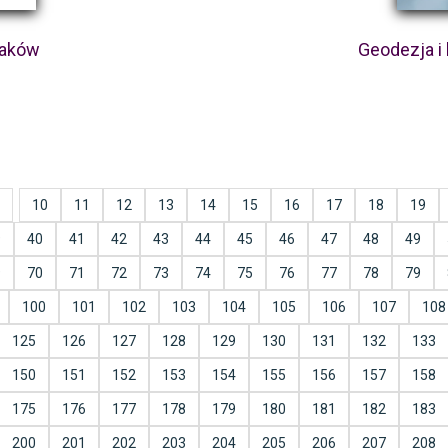
raków
Geodezja i
10
11
12
13
14
15
16
17
18
19
9
40
41
42
43
44
45
46
47
48
49
9
70
71
72
73
74
75
76
77
78
79
100
101
102
103
104
105
106
107
108
125
126
127
128
129
130
131
132
133
150
151
152
153
154
155
156
157
158
175
176
177
178
179
180
181
182
183
200
201
202
203
204
205
206
207
208