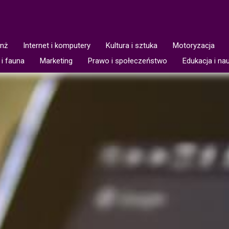
anż
Internet i komputery
Kultura i sztuka
Motoryzacja
 i fauna
Marketing
Prawo i społeczeństwo
Edukacja i na