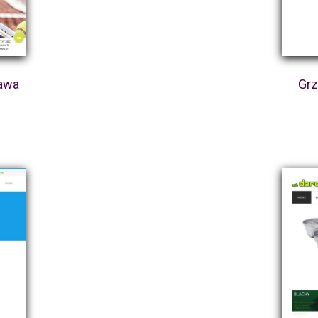
zawa
Grz