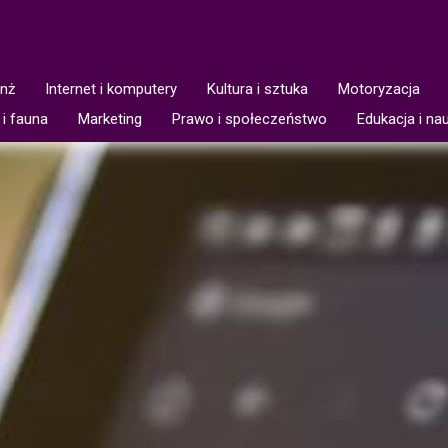
anż
Internet i komputery
Kultura i sztuka
Motoryzacja
 i fauna
Marketing
Prawo i społeczeństwo
Edukacja i na