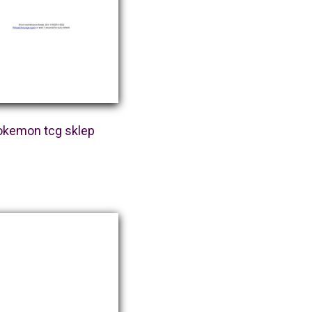
okemon tcg sklep