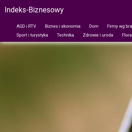
Indeks-Biznesowy
AGD i RTV
Biznes i ekonomia
Dom
Firmy wg br
Sport i turystyka
Technika
Zdrowie i uroda
Flora