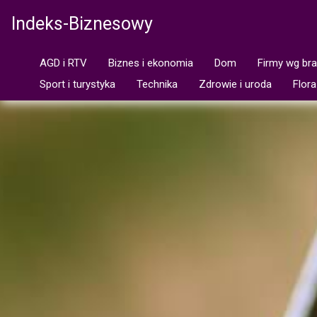
Indeks-Biznesowy
AGD i RTV
Biznes i ekonomia
Dom
Firmy wg br
Sport i turystyka
Technika
Zdrowie i uroda
Flora