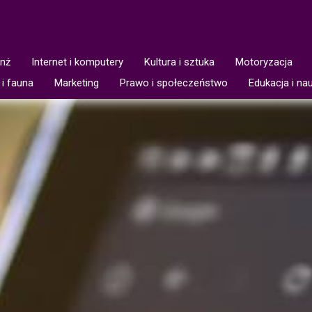
anż
Internet i komputery
Kultura i sztuka
Motoryzacja
 i fauna
Marketing
Prawo i społeczeństwo
Edukacja i na