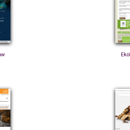
ław
Eko