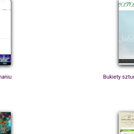
naniu
Bukiety szt