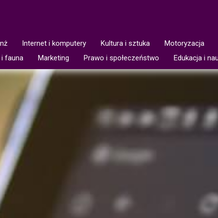
anż
Internet i komputery
Kultura i sztuka
Motoryzacja
 i fauna
Marketing
Prawo i społeczeństwo
Edukacja i na