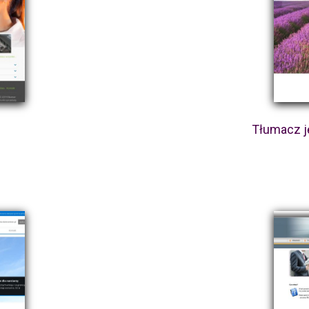
Tłumacz j