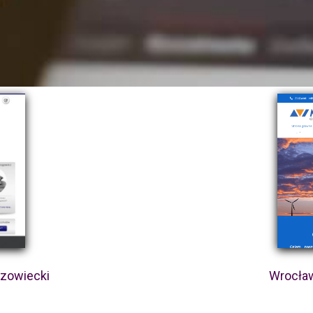
azowiecki
Wrocław