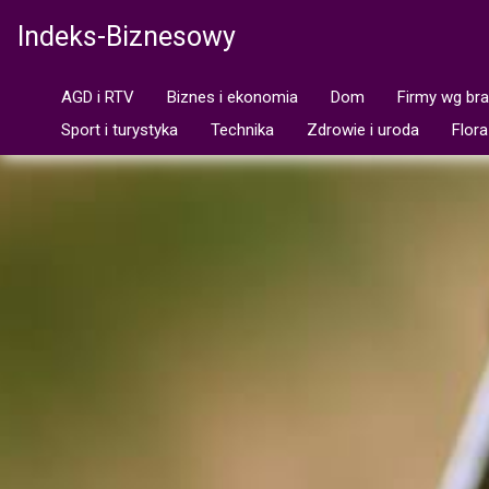
Indeks-Biznesowy
AGD i RTV
Biznes i ekonomia
Dom
Firmy wg br
Sport i turystyka
Technika
Zdrowie i uroda
Flora