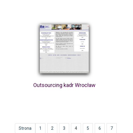
Outsourcing kadr Wrocław
Strona
1
2
3
4
5
6
7