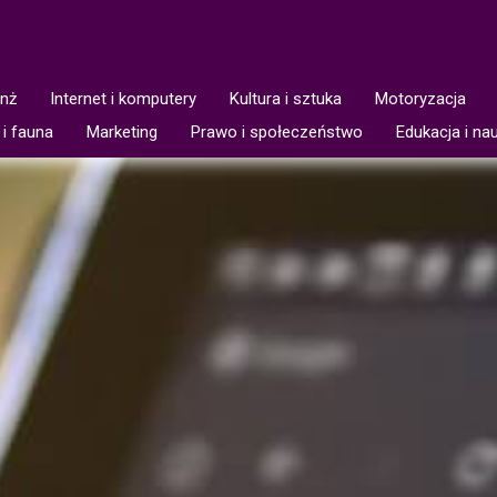
anż
Internet i komputery
Kultura i sztuka
Motoryzacja
 i fauna
Marketing
Prawo i społeczeństwo
Edukacja i na