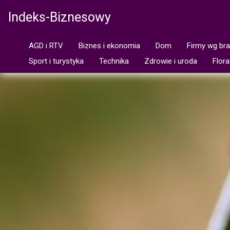
Indeks-Biznesowy
AGD i RTV
Biznes i ekonomia
Dom
Firmy wg br
Sport i turystyka
Technika
Zdrowie i uroda
Flora