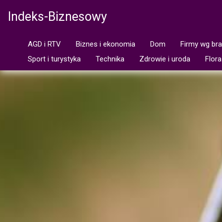
Indeks-Biznesowy
AGD i RTV
Biznes i ekonomia
Dom
Firmy wg br
Sport i turystyka
Technika
Zdrowie i uroda
Flora