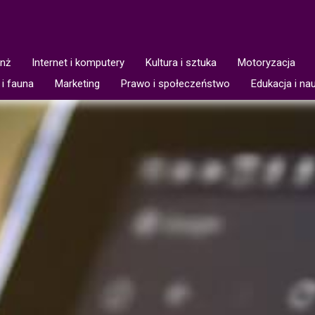
anż
Internet i komputery
Kultura i sztuka
Motoryzacja
 i fauna
Marketing
Prawo i społeczeństwo
Edukacja i na