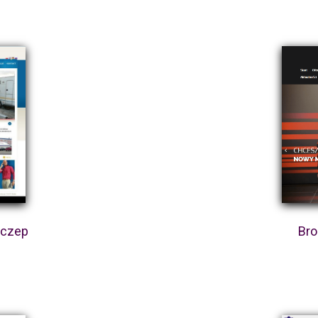
yczep
Bro