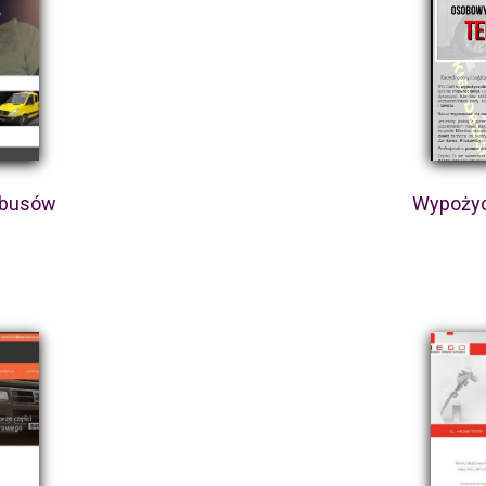
 busów
Wypożyc