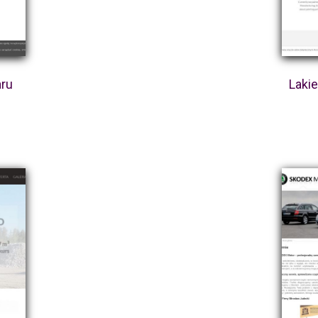
aru
Laki