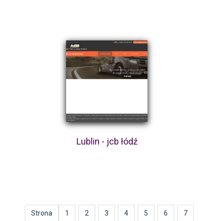
Lublin - jcb łódź
Strona
1
2
3
4
5
6
7