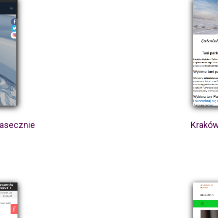
iasecznie
Kraków 