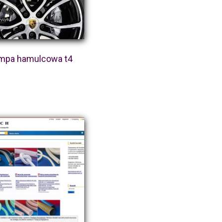
mpa hamulcowa t4