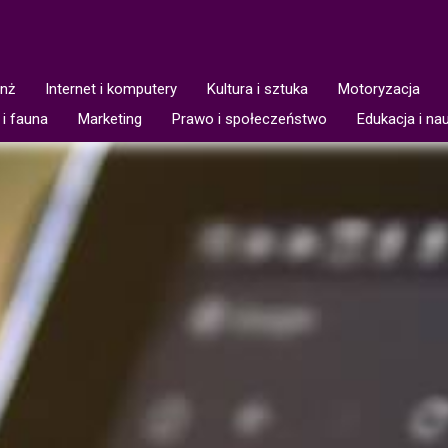
anż
Internet i komputery
Kultura i sztuka
Motoryzacja
 i fauna
Marketing
Prawo i społeczeństwo
Edukacja i na