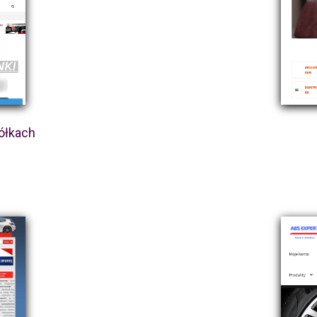
ółkach