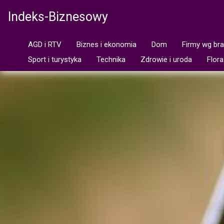
Indeks-Biznesowy
AGD i RTV
Biznes i ekonomia
Dom
Firmy wg br
Sport i turystyka
Technika
Zdrowie i uroda
Flora