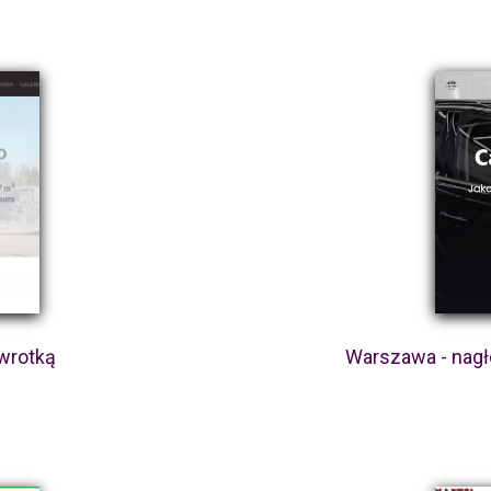
wrotką
Warszawa - nag