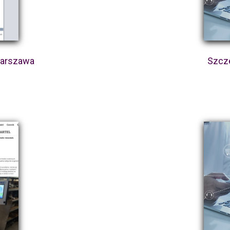
arszawa
Szcze