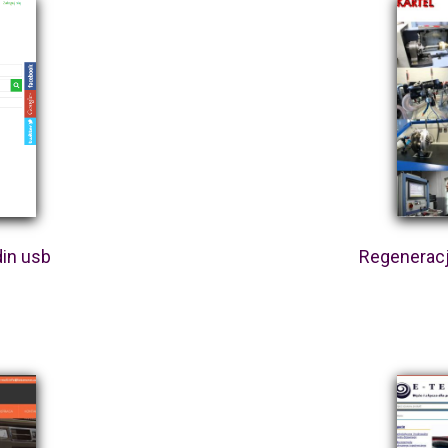
din usb
Regeneracj