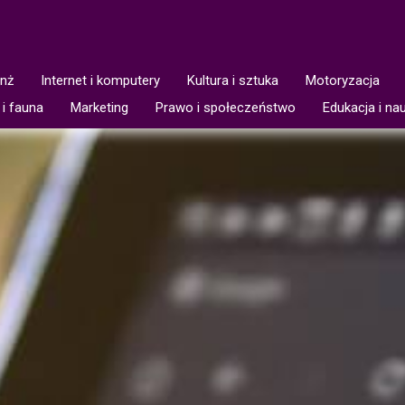
anż
Internet i komputery
Kultura i sztuka
Motoryzacja
 i fauna
Marketing
Prawo i społeczeństwo
Edukacja i na