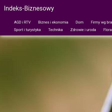
Indeks-Biznesowy
AGD i RTV
Biznes i ekonomia
Dom
Firmy wg br
Sport i turystyka
Technika
Zdrowie i uroda
Flora