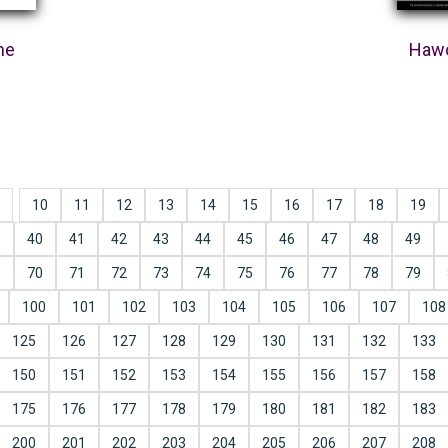
ne
Hawo
10
11
12
13
14
15
16
17
18
19
9
40
41
42
43
44
45
46
47
48
49
9
70
71
72
73
74
75
76
77
78
79
100
101
102
103
104
105
106
107
108
125
126
127
128
129
130
131
132
133
150
151
152
153
154
155
156
157
158
175
176
177
178
179
180
181
182
183
200
201
202
203
204
205
206
207
208