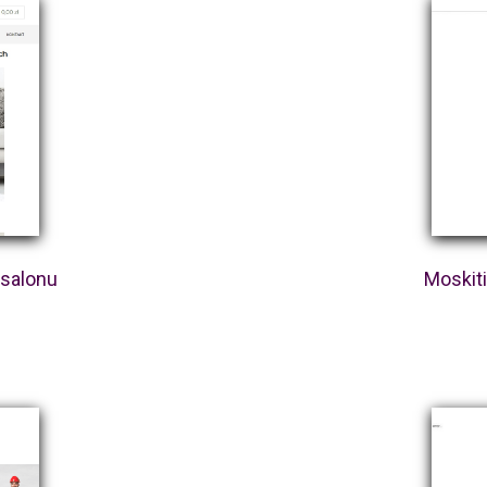
 salonu
Moskit