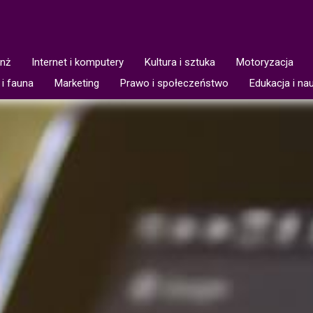
anż
Internet i komputery
Kultura i sztuka
Motoryzacja
 i fauna
Marketing
Prawo i społeczeństwo
Edukacja i na