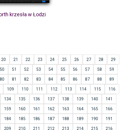
rth krzesła w Łodzi
20
21
22
23
24
25
26
27
28
29
50
51
52
53
54
55
56
57
58
59
80
81
82
83
84
85
86
87
88
89
109
110
111
112
113
114
115
116
134
135
136
137
138
139
140
141
159
160
161
162
163
164
165
166
184
185
186
187
188
189
190
191
209
210
211
212
213
214
215
216