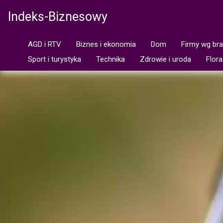
Indeks-Biznesowy
AGD i RTV
Biznes i ekonomia
Dom
Firmy wg br
Sport i turystyka
Technika
Zdrowie i uroda
Flora