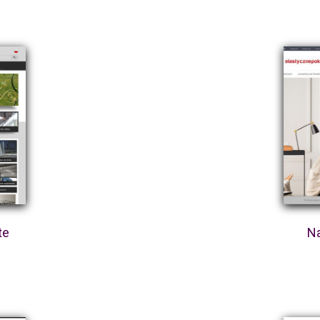
te
Na