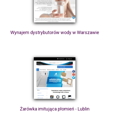
Wynajem dystrybutorów wody w Warszawie
Żarówka imitująca płomień - Lublin