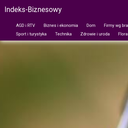
Indeks-Biznesowy
AGD i RTV
Biznes i ekonomia
Dom
Firmy wg br
Sport i turystyka
Technika
Zdrowie i uroda
Flora