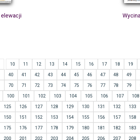
elewacji
Wycina
10
11
12
13
14
15
16
17
18
19
9
40
41
42
43
44
45
46
47
48
49
9
70
71
72
73
74
75
76
77
78
79
100
101
102
103
104
105
106
107
108
125
126
127
128
129
130
131
132
133
150
151
152
153
154
155
156
157
158
175
176
177
178
179
180
181
182
183
200
201
202
203
204
205
206
207
208