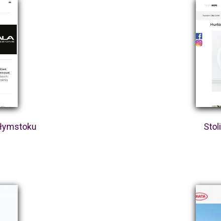
ałymstoku
Stol