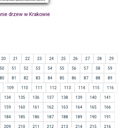
nie drzew w Krakowie
20
21
22
23
24
25
26
27
28
29
50
51
52
53
54
55
56
57
58
59
80
81
82
83
84
85
86
87
88
89
109
110
111
112
113
114
115
116
134
135
136
137
138
139
140
141
159
160
161
162
163
164
165
166
184
185
186
187
188
189
190
191
209
210
211
212
213
214
215
216