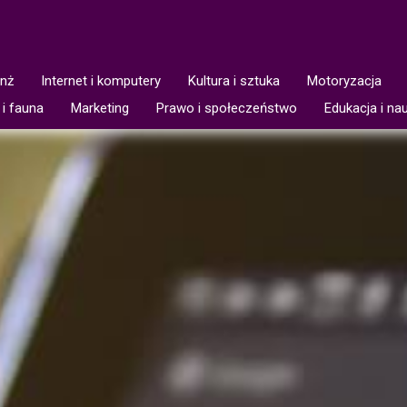
anż
Internet i komputery
Kultura i sztuka
Motoryzacja
 i fauna
Marketing
Prawo i społeczeństwo
Edukacja i na