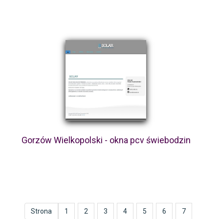
Gorzów Wielkopolski - okna pcv świebodzin
Strona
1
2
3
4
5
6
7