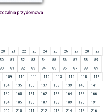
zczalnia przydomowa
20
21
22
23
24
25
26
27
28
29
50
51
52
53
54
55
56
57
58
59
80
81
82
83
84
85
86
87
88
89
109
110
111
112
113
114
115
116
134
135
136
137
138
139
140
141
159
160
161
162
163
164
165
166
184
185
186
187
188
189
190
191
209
210
211
212
213
214
215
216