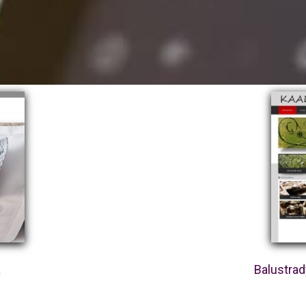
a
Balustra