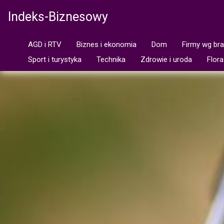
Indeks-Biznesowy
AGD i RTV
Biznes i ekonomia
Dom
Firmy wg br
Sport i turystyka
Technika
Zdrowie i uroda
Flora