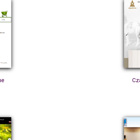
ne
Cza