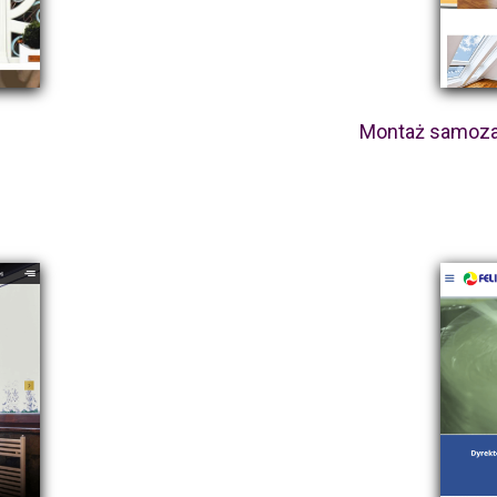
e
Montaż samoza