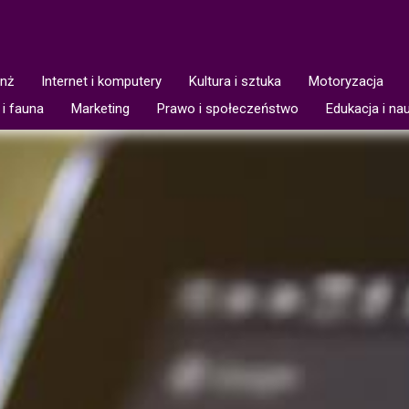
anż
Internet i komputery
Kultura i sztuka
Motoryzacja
 i fauna
Marketing
Prawo i społeczeństwo
Edukacja i na