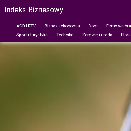
Indeks-Biznesowy
AGD i RTV
Biznes i ekonomia
Dom
Firmy wg br
Sport i turystyka
Technika
Zdrowie i uroda
Flora