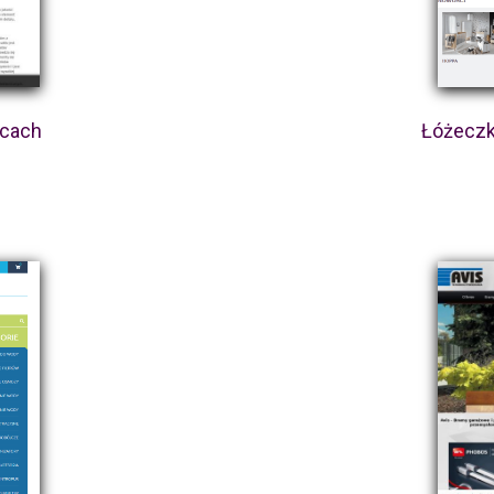
icach
Łóżeczk