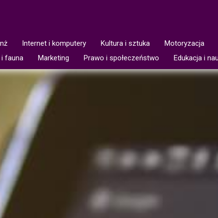
anż
Internet i komputery
Kultura i sztuka
Motoryzacja
 i fauna
Marketing
Prawo i społeczeństwo
Edukacja i na