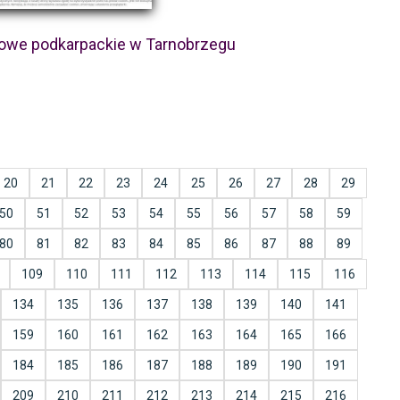
owe podkarpackie w Tarnobrzegu
20
21
22
23
24
25
26
27
28
29
50
51
52
53
54
55
56
57
58
59
80
81
82
83
84
85
86
87
88
89
109
110
111
112
113
114
115
116
134
135
136
137
138
139
140
141
159
160
161
162
163
164
165
166
184
185
186
187
188
189
190
191
209
210
211
212
213
214
215
216