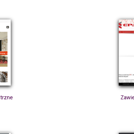
ętrzne
Zawi