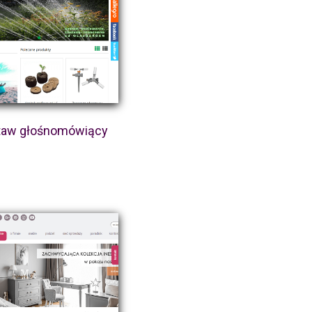
taw głośnomówiący