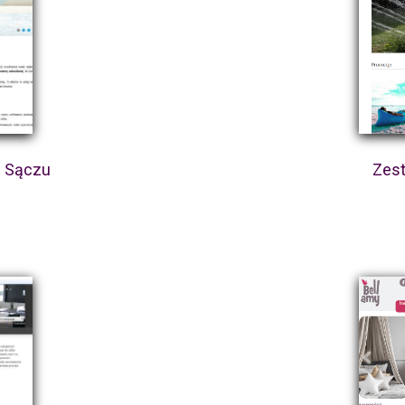
m Sączu
Zes