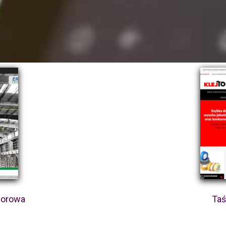
lorowa
Taś