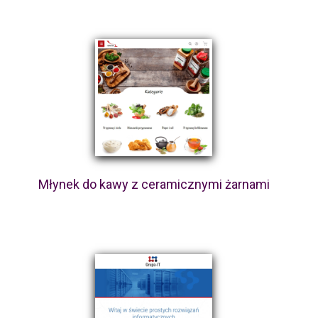
Młynek do kawy z ceramicznymi żarnami