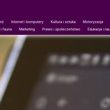
anż
Internet i komputery
Kultura i sztuka
Motoryzacja
 i fauna
Marketing
Prawo i społeczeństwo
Edukacja i na