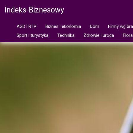
Indeks-Biznesowy
AGD i RTV
Biznes i ekonomia
Dom
Firmy wg br
Sport i turystyka
Technika
Zdrowie i uroda
Flora