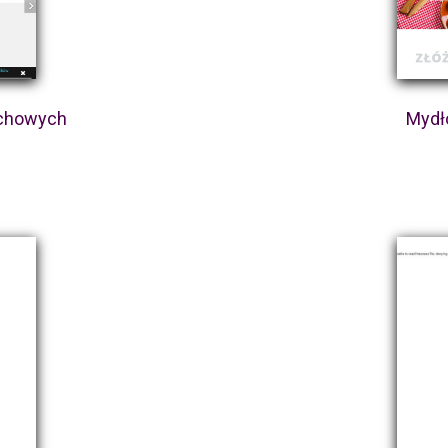
uchowych
Mydł