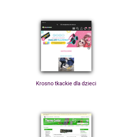
Krosno tkackie dla dzieci