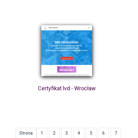
Certyfikat lvd - Wrocław
Strona
1
2
3
4
5
6
7