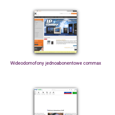
Wideodomofony jednoabonentowe commax