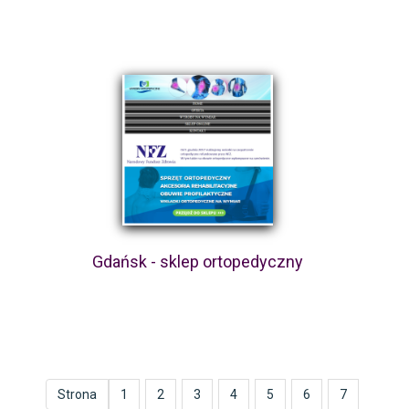
Gdańsk - sklep ortopedyczny
Strona
1
2
3
4
5
6
7