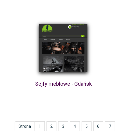
Sejfy meblowe - Gdańsk
Strona
1
2
3
4
5
6
7