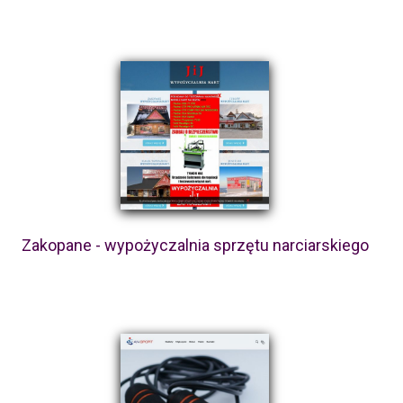
Zakopane - wypożyczalnia sprzętu narciarskiego