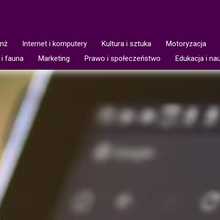
anż
Internet i komputery
Kultura i sztuka
Motoryzacja
 i fauna
Marketing
Prawo i społeczeństwo
Edukacja i na