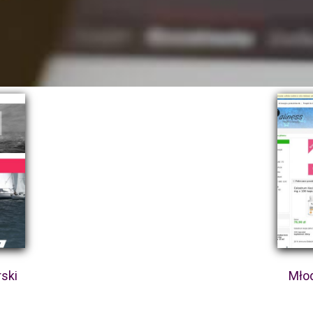
rski
Młod