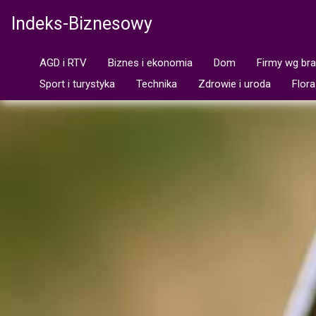
Indeks-Biznesowy
AGD i RTV
Biznes i ekonomia
Dom
Firmy wg br
Sport i turystyka
Technika
Zdrowie i uroda
Flora