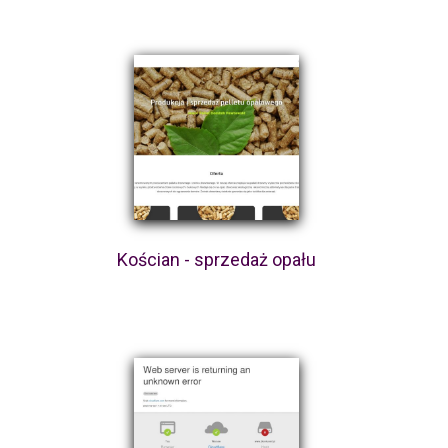
Kościan - sprzedaż opału