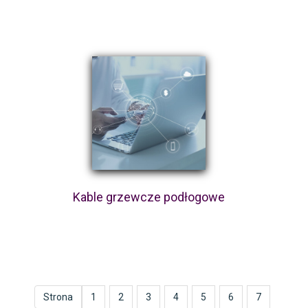
Kable grzewcze podłogowe
Strona
1
2
3
4
5
6
7