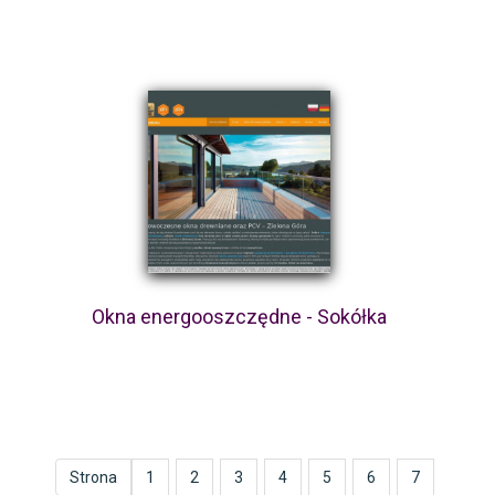
Okna energooszczędne - Sokółka
Strona
1
2
3
4
5
6
7