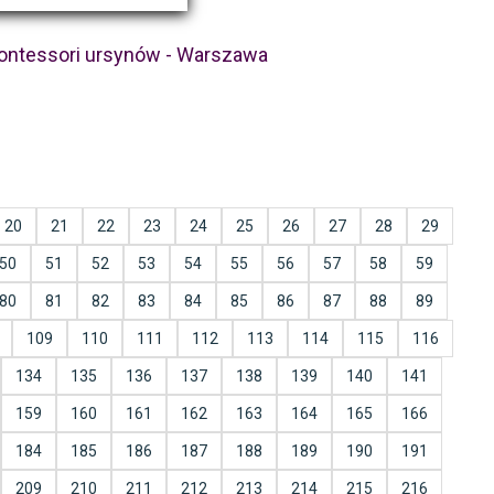
ontessori ursynów - Warszawa
20
21
22
23
24
25
26
27
28
29
50
51
52
53
54
55
56
57
58
59
80
81
82
83
84
85
86
87
88
89
109
110
111
112
113
114
115
116
134
135
136
137
138
139
140
141
159
160
161
162
163
164
165
166
184
185
186
187
188
189
190
191
209
210
211
212
213
214
215
216