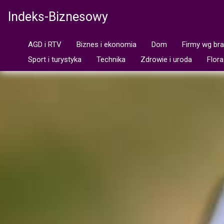
Indeks-Biznesowy
AGD i RTV
Biznes i ekonomia
Dom
Firmy wg br
Sport i turystyka
Technika
Zdrowie i uroda
Flora