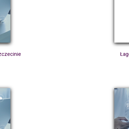
zczecinie
Łag