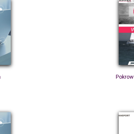
a
Pokrowi