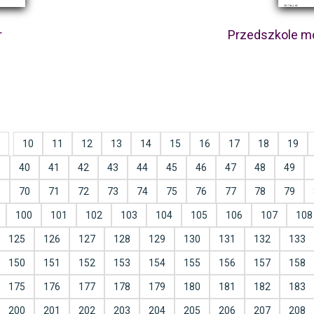
r
Przedszkole m
10
11
12
13
14
15
16
17
18
19
9
40
41
42
43
44
45
46
47
48
49
9
70
71
72
73
74
75
76
77
78
79
100
101
102
103
104
105
106
107
108
125
126
127
128
129
130
131
132
133
150
151
152
153
154
155
156
157
158
175
176
177
178
179
180
181
182
183
200
201
202
203
204
205
206
207
208