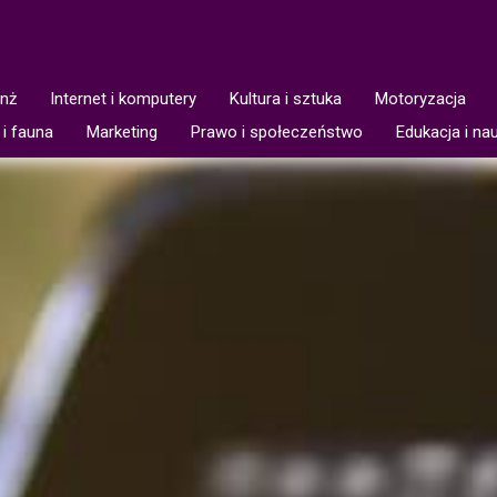
anż
Internet i komputery
Kultura i sztuka
Motoryzacja
 i fauna
Marketing
Prawo i społeczeństwo
Edukacja i na