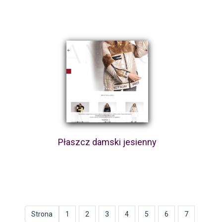
Płaszcz damski jesienny
Strona
1
2
3
4
5
6
7