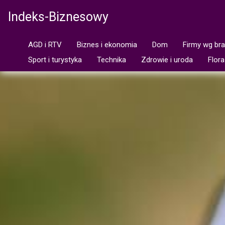
Indeks-Biznesowy
AGD i RTV
Biznes i ekonomia
Dom
Firmy wg br
Sport i turystyka
Technika
Zdrowie i uroda
Flora