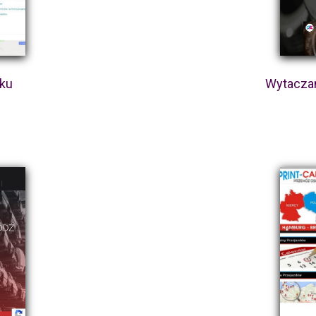
nku
Wytacza