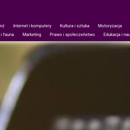
anż
Internet i komputery
Kultura i sztuka
Motoryzacja
 i fauna
Marketing
Prawo i społeczeństwo
Edukacja i na