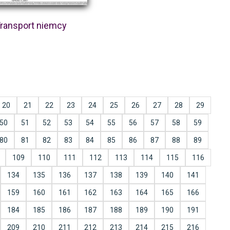
ransport niemcy
20
21
22
23
24
25
26
27
28
29
50
51
52
53
54
55
56
57
58
59
80
81
82
83
84
85
86
87
88
89
109
110
111
112
113
114
115
116
134
135
136
137
138
139
140
141
159
160
161
162
163
164
165
166
184
185
186
187
188
189
190
191
209
210
211
212
213
214
215
216