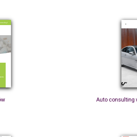
ów
Auto consultin