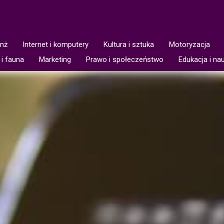
anż
Internet i komputery
Kultura i sztuka
Motoryzacja
 i fauna
Marketing
Prawo i społeczeństwo
Edukacja i na