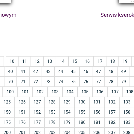
inowym
Serwis kserok
10
11
12
13
14
15
16
17
18
19
9
40
41
42
43
44
45
46
47
48
49
9
70
71
72
73
74
75
76
77
78
79
100
101
102
103
104
105
106
107
108
125
126
127
128
129
130
131
132
133
150
151
152
153
154
155
156
157
158
175
176
177
178
179
180
181
182
183
200
201
202
203
204
205
206
207
208