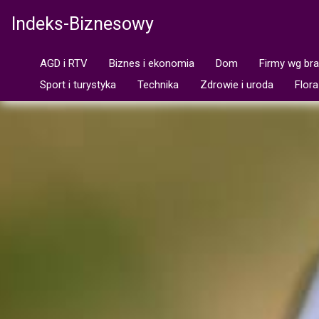
Indeks-Biznesowy
AGD i RTV
Biznes i ekonomia
Dom
Firmy wg br
Sport i turystyka
Technika
Zdrowie i uroda
Flora