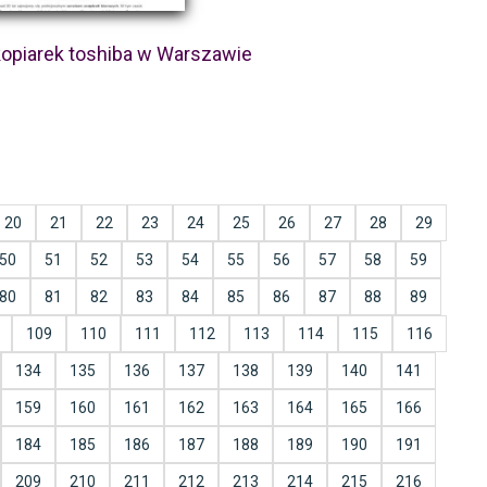
opiarek toshiba w Warszawie
20
21
22
23
24
25
26
27
28
29
50
51
52
53
54
55
56
57
58
59
80
81
82
83
84
85
86
87
88
89
109
110
111
112
113
114
115
116
134
135
136
137
138
139
140
141
159
160
161
162
163
164
165
166
184
185
186
187
188
189
190
191
209
210
211
212
213
214
215
216