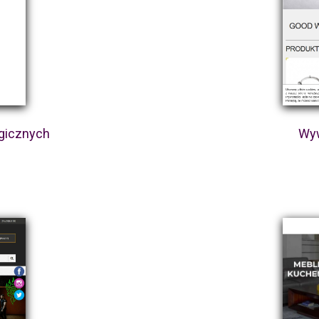
ogicznych
Wyw