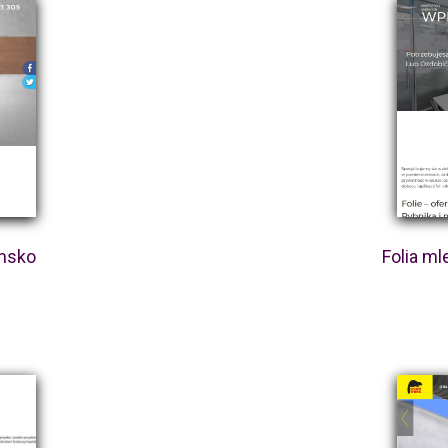
msko
Folia ml