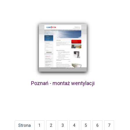
Poznań - montaż wentylacji
Strona
1
2
3
4
5
6
7