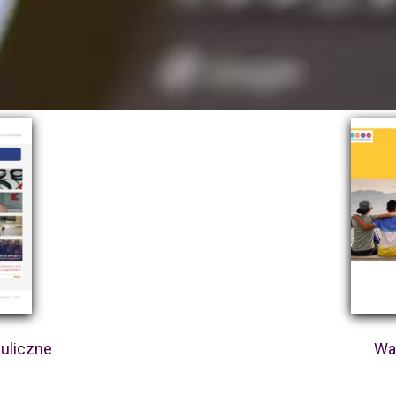
auliczne
War