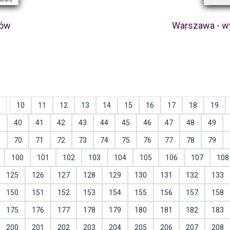
ków
Warszawa - w
10
11
12
13
14
15
16
17
18
19
9
40
41
42
43
44
45
46
47
48
49
9
70
71
72
73
74
75
76
77
78
79
100
101
102
103
104
105
106
107
108
125
126
127
128
129
130
131
132
133
150
151
152
153
154
155
156
157
158
175
176
177
178
179
180
181
182
183
200
201
202
203
204
205
206
207
208