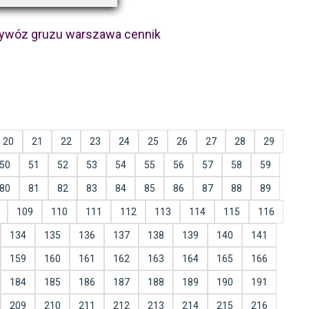
ywóz gruzu warszawa cennik
20
21
22
23
24
25
26
27
28
29
50
51
52
53
54
55
56
57
58
59
80
81
82
83
84
85
86
87
88
89
109
110
111
112
113
114
115
116
134
135
136
137
138
139
140
141
159
160
161
162
163
164
165
166
184
185
186
187
188
189
190
191
209
210
211
212
213
214
215
216