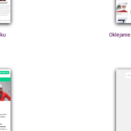
sku
Oklejani