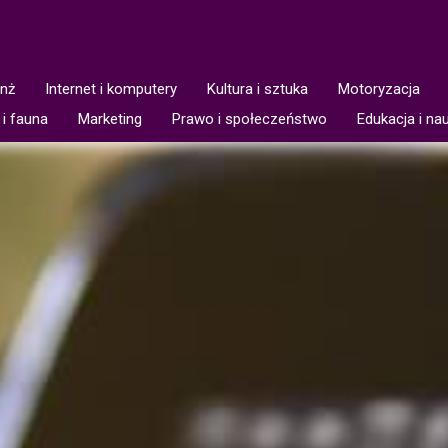
anż
Internet i komputery
Kultura i sztuka
Motoryzacja
 i fauna
Marketing
Prawo i społeczeństwo
Edukacja i na