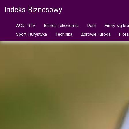
Indeks-Biznesowy
AGD i RTV
Biznes i ekonomia
Dom
Firmy wg br
Sport i turystyka
Technika
Zdrowie i uroda
Flora