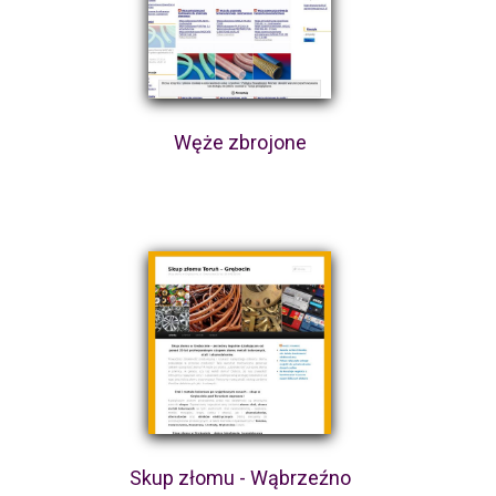
Węże zbrojone
Skup złomu - Wąbrzeźno