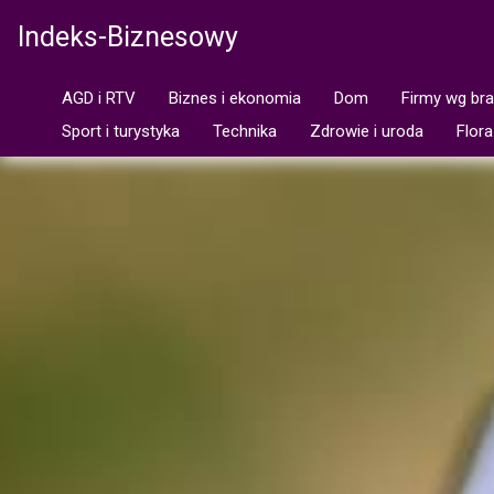
Indeks-Biznesowy
AGD i RTV
Biznes i ekonomia
Dom
Firmy wg br
Sport i turystyka
Technika
Zdrowie i uroda
Flora