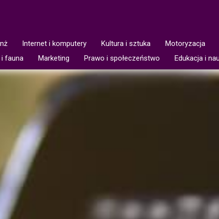
anż
Internet i komputery
Kultura i sztuka
Motoryzacja
 i fauna
Marketing
Prawo i społeczeństwo
Edukacja i na