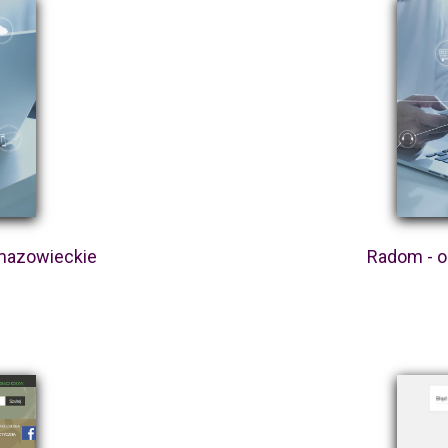
 mazowieckie
Radom - oc