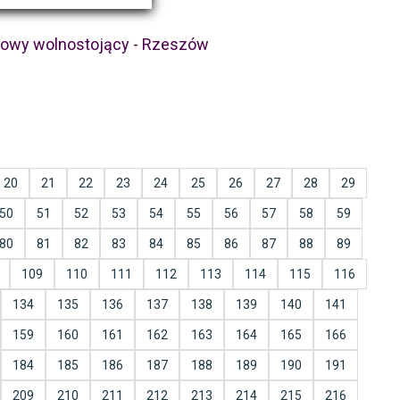
rowy wolnostojący - Rzeszów
20
21
22
23
24
25
26
27
28
29
50
51
52
53
54
55
56
57
58
59
80
81
82
83
84
85
86
87
88
89
109
110
111
112
113
114
115
116
134
135
136
137
138
139
140
141
159
160
161
162
163
164
165
166
184
185
186
187
188
189
190
191
209
210
211
212
213
214
215
216