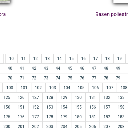
ora
Basen poliest
10
11
12
13
14
15
16
17
18
19
9
40
41
42
43
44
45
46
47
48
49
9
70
71
72
73
74
75
76
77
78
79
100
101
102
103
104
105
106
107
108
125
126
127
128
129
130
131
132
133
150
151
152
153
154
155
156
157
158
175
176
177
178
179
180
181
182
183
200
201
202
203
204
205
206
207
208