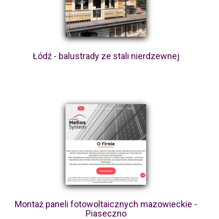
Łódź - balustrady ze stali nierdzewnej
Montaż paneli fotowoltaicznych mazowieckie -
Piaseczno