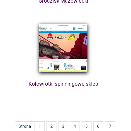
Grodzisk Mazowiecki
Kołowrotki spinningowe sklep
Strona
1
2
3
4
5
6
7