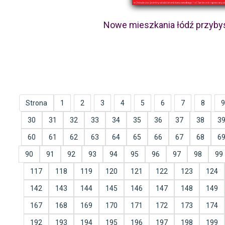
Nowe mieszkania łódź przyb
Strona
1
2
3
4
5
6
7
8
9
30
31
32
33
34
35
36
37
38
3
60
61
62
63
64
65
66
67
68
6
90
91
92
93
94
95
96
97
98
99
117
118
119
120
121
122
123
124
142
143
144
145
146
147
148
149
167
168
169
170
171
172
173
174
192
193
194
195
196
197
198
199