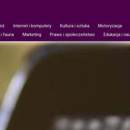
anż
Internet i komputery
Kultura i sztuka
Motoryzacja
 i fauna
Marketing
Prawo i społeczeństwo
Edukacja i na