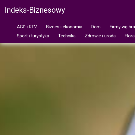
Indeks-Biznesowy
AGD i RTV
Biznes i ekonomia
Dom
Firmy wg br
Sport i turystyka
Technika
Zdrowie i uroda
Flora