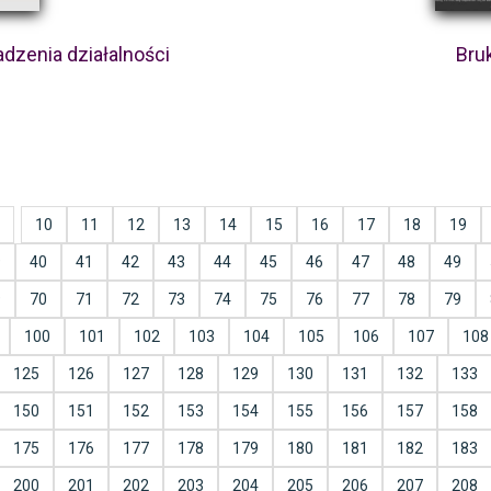
dzenia działalności
Bru
10
11
12
13
14
15
16
17
18
19
9
40
41
42
43
44
45
46
47
48
49
9
70
71
72
73
74
75
76
77
78
79
100
101
102
103
104
105
106
107
108
125
126
127
128
129
130
131
132
133
150
151
152
153
154
155
156
157
158
175
176
177
178
179
180
181
182
183
200
201
202
203
204
205
206
207
208