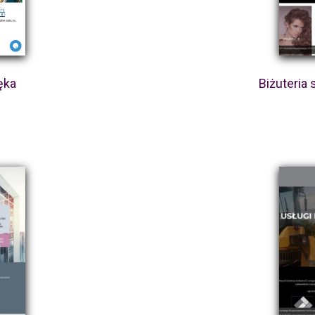
ęka
Biżuteria 