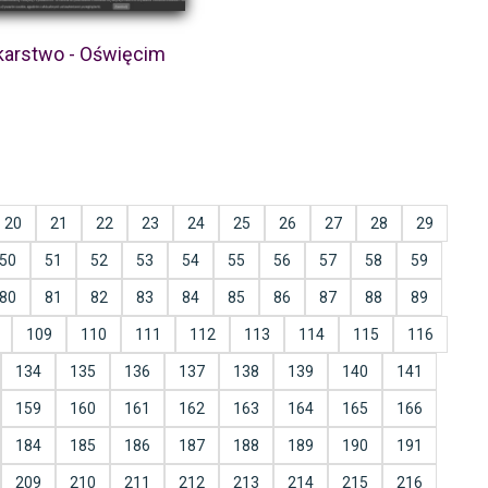
karstwo - Oświęcim
20
21
22
23
24
25
26
27
28
29
50
51
52
53
54
55
56
57
58
59
80
81
82
83
84
85
86
87
88
89
109
110
111
112
113
114
115
116
134
135
136
137
138
139
140
141
159
160
161
162
163
164
165
166
184
185
186
187
188
189
190
191
209
210
211
212
213
214
215
216