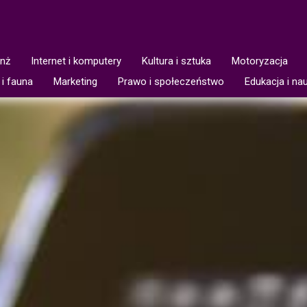
anż
Internet i komputery
Kultura i sztuka
Motoryzacja
 i fauna
Marketing
Prawo i społeczeństwo
Edukacja i na