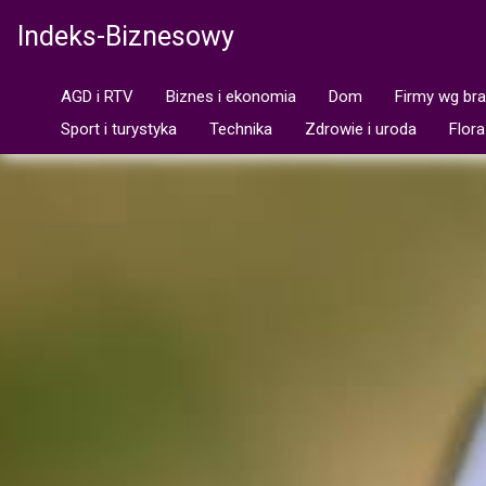
Indeks-Biznesowy
AGD i RTV
Biznes i ekonomia
Dom
Firmy wg br
Sport i turystyka
Technika
Zdrowie i uroda
Flora