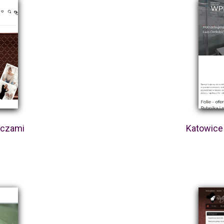
aczami
Katowice 