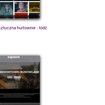
sztuczna hurtownie - łódź