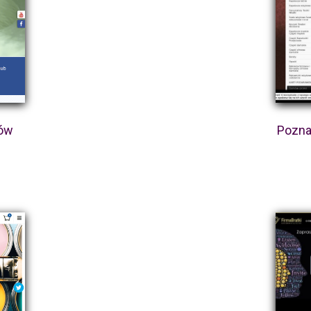
ków
Pozna