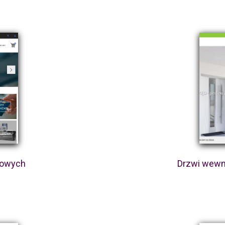
ikowych
Drzwi wewnę