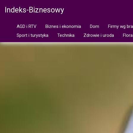
Indeks-Biznesowy
AGD i RTV
Biznes i ekonomia
Dom
Firmy wg br
Sport i turystyka
Technika
Zdrowie i uroda
Flora