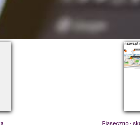
ka
Piaseczno - s