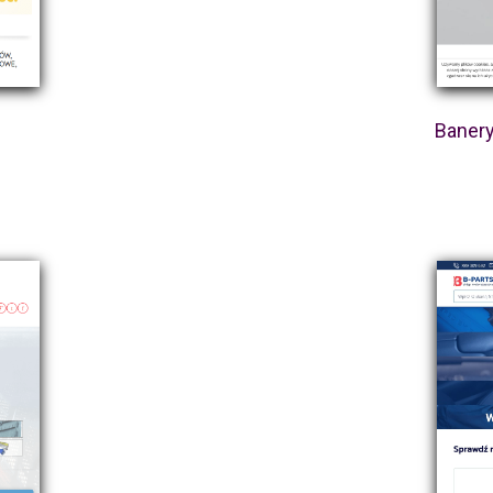
y
Banery