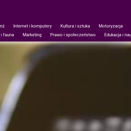
anż
Internet i komputery
Kultura i sztuka
Motoryzacja
 i fauna
Marketing
Prawo i społeczeństwo
Edukacja i na