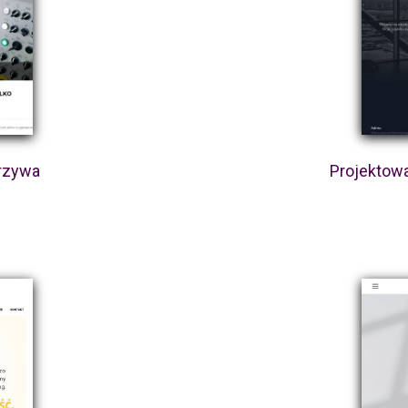
orzywa
Projektow