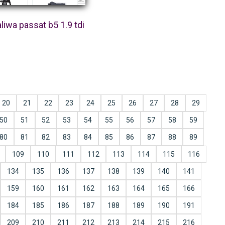
paliwa passat b5 1.9 tdi
20
21
22
23
24
25
26
27
28
29
50
51
52
53
54
55
56
57
58
59
80
81
82
83
84
85
86
87
88
89
109
110
111
112
113
114
115
116
134
135
136
137
138
139
140
141
159
160
161
162
163
164
165
166
184
185
186
187
188
189
190
191
209
210
211
212
213
214
215
216